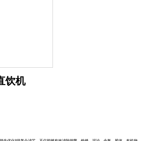
泉直饮机
领先优化
8
级复合滤芯。不仅能够有效滤除细菌、铁锈、泥沙、余氯、胶体、有机物