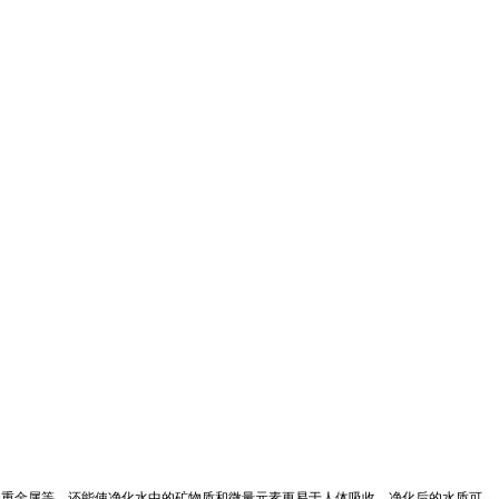
、重金属等，还能使净化水中的矿物质和微量元素更易于人体吸收。净化后的水质可