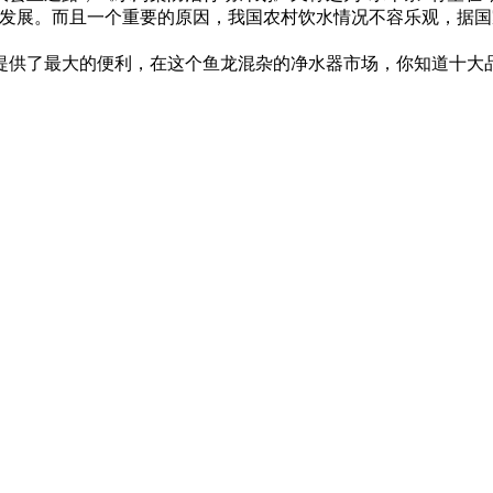
发展。
而且一个重要的原因，我国农村饮水情况不容乐观，据国
提供了最大的便利，在这个鱼龙混杂的净水器市场，你知道十大
进行了深入的调查与研究，并总结出一系列符合中国国情的饮用水
完善的销售服务体系。经过多年的努力，科蒂洛公司现在拥有自
列、矿泉纯水系列、软水系列、中央系列和RO反渗透系列等产
的水。
过程中，获得了多项发展专利，获得了多个奖项。沁园现在是国
得信赖，在售后服务方面也是非常专业。尽管美的在各综合家电
处理，电器用水处理和家用净水三大业务。世界上80%的双开门
每一款产品都在消费者中有着不错的口碑。消费者对该品牌的产