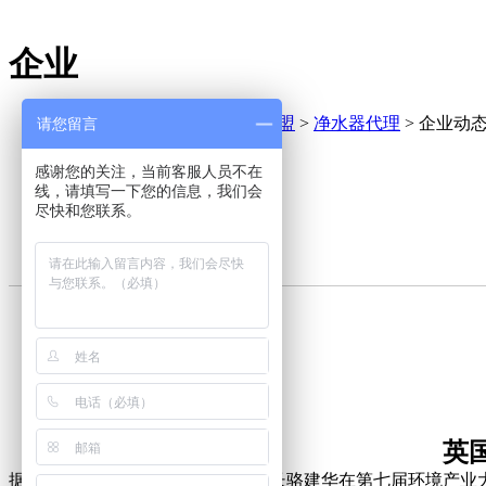
企业
您当前所在的位置：
净水器加盟
>
净水器代理
>
企业动
请您留言
关于我们
感谢您的关注，当前客服人员不在
企业文化
线，请填写一下您的信息，我们会
企业动态
尽快和您联系。
人才招聘
可持续发展
加盟资讯
促销活动
代理资讯
企业新闻
行业资讯
英
据全国工商联环境服务业商会秘书长骆建华在第七届环境产业大会