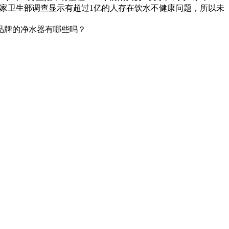
家卫生部调查显示有超过1亿的人存在饮水不健康问题，所以未
品牌的净水器有哪些吗？
问题解决方案。为了能够更好的服务中国消费者，科蒂洛集团投资
主的净水设备生产基地。科蒂洛净水器针对中国的水质现状，研
品，全方位解决中国消费者面临的水质浑浊、水质硬度高和异
人认可的一个品牌，沁园净水器的类型和款式比较多，用户的选
方面均有涉及，并非专注于净水器一个门类。但大品牌的产品还
冰箱其内置的制水及饮水系统，均采用了3M饮用水过滤系统。
品认可度也都普遍较高