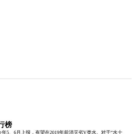
行榜
5、6月上报，有望在2019年前消灭劣V类水。对于“水十