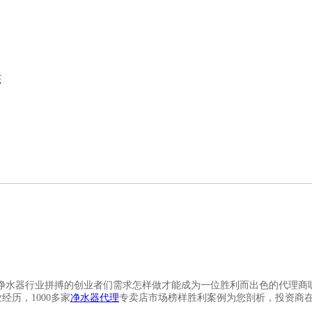
态
水器行业拼搏的创业者们需求怎样做才能成为一位胜利而出色的代理商呢
经历，1000多家
净水器代理
专卖店市场榜样胜利案例为您剖析，投资商在